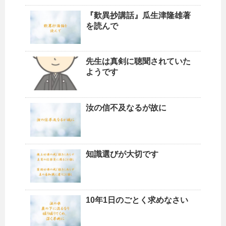
『歎異抄講話』瓜生津隆雄著
を読んで
先生は真剣に聴聞されていた
ようです
汝の信不及なるが故に
知識選びが大切です
10年1日のごとく求めなさい