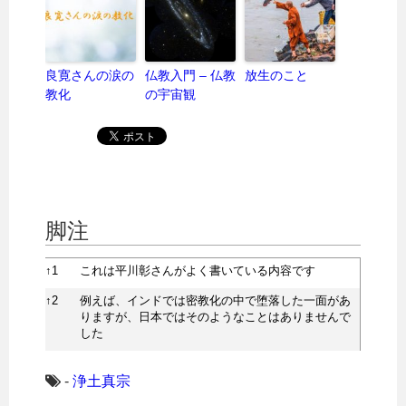
良寛さんの涙の
仏教入門 – 仏教
放生のこと
教化
の宇宙観
脚注
↑
1
これは平川彰さんがよく書いている内容です
↑
2
例えば、インドでは密教化の中で堕落した一面があ
りますが、日本ではそのようなことはありませんで
した
-
浄土真宗