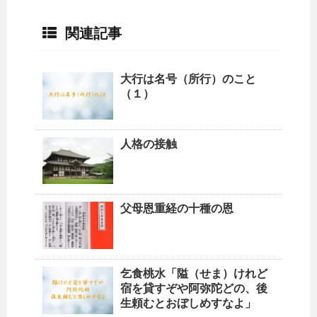
関連記事
大行は名号（所行）のこと
（１）
人格の接触
父母恩重経の十種の恩
乞食桃水「隘（せま）けれど
宿を貸すぞや阿弥陀どの、後
生頼むとおぼしめすなよ」