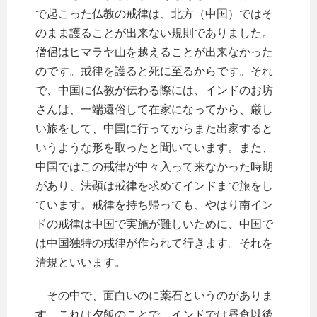
で起こった仏教の戒律は、北方（中国）ではそ
のまま護ることが出来ない規則でありました。
僧侶はヒマラヤ山を越えることが出来なかった
のです。戒律を護ると死に至るからです。それ
で、中国に仏教が伝わる際には、インドのお坊
さんは、一端還俗して在家になってから、厳し
い旅をして、中国に行ってからまた出家すると
いうような形を取ったと聞いています。また、
中国ではこの戒律が中々入って来なかった時期
があり、法顕は戒律を求めてインドまで旅をし
ています。戒律を持ち帰っても、やはり南イン
ドの戒律は中国で実施が難しいために、中国で
は中国独特の戒律が作られて行きます。それを
清規といいます。
その中で、面白いのに薬石というのがありま
す。これは夕飯のことで、インドでは昼食以後