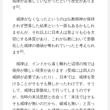
戒律が定着していなかったという歴史がありま
[1]
す
。
戒律がなくなったというのは仏教精神が保持
されず堕落した結果という一面もあるかもしれ
ませんが、それ以上に日本人は形よりも心を大
切にする体質があり、これが仏教において形骸
化した戒律の価値が奪われていったと考えられ
[2]
ます
。
戒律は、インドから遠く離れた辺境の地では
保持が難しい現実があります（受戒には四人の
戒師が必要であったり）。日本では、戒律を受
けることがそもそも難しかったわけです。そう
して、戒律は形骸化して行ってしまうのです
が、当時の末法思想と出会って「末法ではそも
そも戒律が無いのだから、破戒も無い」と言っ