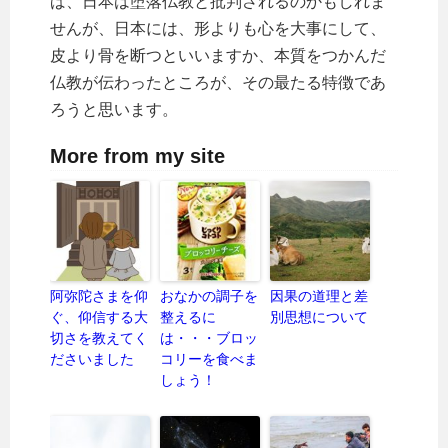
ば、日本は堕落仏教と批判されるのかもしれま
せんが、日本には、形よりも心を大事にして、
皮より骨を断つといいますか、本質をつかんだ
仏教が伝わったところが、その最たる特徴であ
ろうと思います。
More from my site
阿弥陀さまを仰
おなかの調子を
因果の道理と差
ぐ、仰信する大
整えるに
別思想について
切さを教えてく
は・・・ブロッ
ださいました
コリーを食べま
しょう！