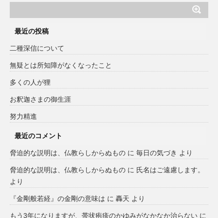
最近の投稿
二種深信について
無疑とは所知障がなくなったこと
多くの人が狸
お釈迦さまの御生涯
努力精進
最近のコメント
脅迫的な説明は、仏教らしからぬもの
に
毎日の気づき
より
脅迫的な説明は、仏教らしからぬもの
に
氏名はご遠慮します。
より
『金剛般若経』の金剛の意味は
に
轟天
より
もう3年になりますが、帯状疱疹のかゆみがなかなか治らない
に