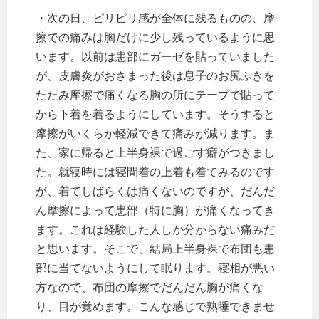
・次の日、ピリピリ感が全体に残るものの、摩
擦での痛みは胸だけに少し残っているように思
います。以前は患部にガーゼを貼っていました
が、皮膚炎がおさまった後は息子のお尻ふきを
たたみ摩擦で痛くなる胸の所にテープで貼って
から下着を着るようにしています。そうすると
摩擦がいくらか軽減できて痛みが減ります。ま
た、家に帰ると上半身裸で過ごす癖がつきまし
た。就寝時には寝間着の上着も着てみるのです
が、着てしばらくは痛くないのですが、だんだ
ん摩擦によって患部（特に胸）が痛くなってき
ます。これは経験した人しか分からない痛みだ
と思います。そこで、結局上半身裸で布団も患
部に当てないようにして眠ります。寝相が悪い
方なので、布団の摩擦でだんだん胸が痛くな
り、目が覚めます。こんな感じで熟睡できませ