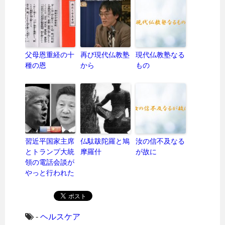
父母恩重経の十
再び現代仏教塾
現代仏教塾なる
種の恩
から
もの
習近平国家主席
仏駄跋陀羅と鳩
汝の信不及なる
とトランプ大統
摩羅什
が故に
領の電話会談が
やっと行われた
-
ヘルスケア