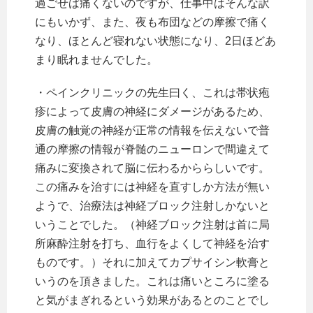
過ごせば痛くないのですが、仕事中はそんな訳
にもいかず、また、夜も布団などの摩擦で痛く
なり、ほとんど寝れない状態になり、2日ほどあ
まり眠れませんでした。
・ペインクリニックの先生曰く、これは帯状疱
疹によって皮膚の神経にダメージがあるため、
皮膚の触覚の神経が正常の情報を伝えないで普
通の摩擦の情報が脊髄のニューロンで間違えて
痛みに変換されて脳に伝わるかららしいです。
この痛みを治すには神経を直すしか方法が無い
ようで、治療法は神経ブロック注射しかないと
いうことでした。（神経ブロック注射は首に局
所麻酔注射を打ち、血行をよくして神経を治す
ものです。）それに加えてカプサイシン軟膏と
いうのを頂きました。これは痛いところに塗る
と気がまぎれるという効果があるとのことでし