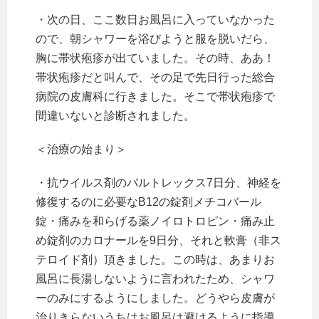
・次の日、ここ数日お風呂に入っていなかった
ので、朝シャワーを浴びようと服を脱いだら、
胸に帯状疱疹が出ていました。その時、ああ！
帯状疱疹だと叫んで、その足で先日行った総合
病院の皮膚科に行きました。そこで帯状疱疹で
間違いないと診断されました。
＜治療の始まり＞
・抗ウイルス剤のバルトレックス7日分、神経を
修復するのに必要なB12の錠剤メチコバール
錠・痛みを和らげる薬ノイロトロピン・痛み止
め錠剤のカロナールを9日分、それと軟膏（非ス
テロイド剤）頂きました。この時は、あまりお
風呂に長湯しないように言われたため、シャワ
ーのみにするようにしました。どうやら皮膚が
治りきらないうちはお風呂は避けるように指導