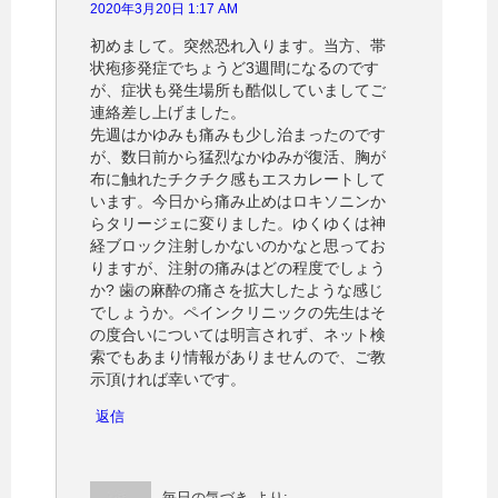
2020年3月20日 1:17 AM
初めまして。突然恐れ入ります。当方、帯
状疱疹発症でちょうど3週間になるのです
が、症状も発生場所も酷似していましてご
連絡差し上げました。
先週はかゆみも痛みも少し治まったのです
が、数日前から猛烈なかゆみが復活、胸が
布に触れたチクチク感もエスカレートして
います。今日から痛み止めはロキソニンか
らタリージェに変りました。ゆくゆくは神
経ブロック注射しかないのかなと思ってお
りますが、注射の痛みはどの程度でしょう
か? 歯の麻酔の痛さを拡大したような感じ
でしょうか。ペインクリニックの先生はそ
の度合いについては明言されず、ネット検
索でもあまり情報がありませんので、ご教
示頂ければ幸いです。
返信
毎日の気づき
より: