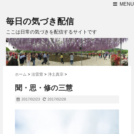
MENU
毎日の気づき配信
ここは日常の気づきを配信するサイトです
ホーム
>
法雷窟
>
浄土真宗
>
聞・思・修の三慧
2017/02/23
2017/02/28