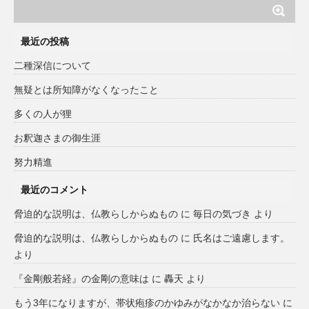
最近の投稿
二種深信について
無疑とは所知障がなくなったこと
多くの人が狸
お釈迦さまの御生涯
努力精進
最近のコメント
脅迫的な説明は、仏教らしからぬもの
に
毎日の気づき
より
脅迫的な説明は、仏教らしからぬもの
に
氏名はご遠慮します。
より
『金剛般若経』の金剛の意味は
に
轟天
より
もう3年になりますが、帯状疱疹のかゆみがなかなか治らない
に