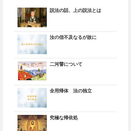
説法の話、上の説法とは
汝の信不及なるが故に
二河譬について
全用帰体 法の独立
究極な帰依処