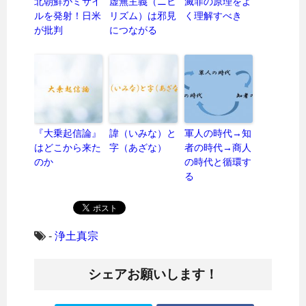
北朝鮮がミサイ
虚無主義（ニヒ
滅罪の原理をよ
ルを発射！日米
リズム）は邪見
く理解すべき
が批判
につながる
『大乗起信論』
諱（いみな）と
軍人の時代→知
はどこから来た
字（あざな）
者の時代→商人
のか
の時代と循環す
る
-
浄土真宗
シェアお願いします！