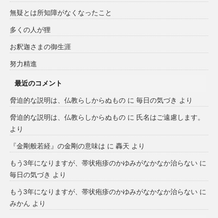
無疑とは所知障がなくなったこと
多くの人が狸
お釈迦さまの御生涯
努力精進
最近のコメント
脅迫的な説明は、仏教らしからぬもの
に
毎日の気づき
より
脅迫的な説明は、仏教らしからぬもの
に
氏名はご遠慮します。
より
『金剛般若経』の金剛の意味は
に
轟天
より
もう3年になりますが、帯状疱疹のかゆみがなかなか治らない
に
毎日の気づき
より
もう3年になりますが、帯状疱疹のかゆみがなかなか治らない
に
みかん
より