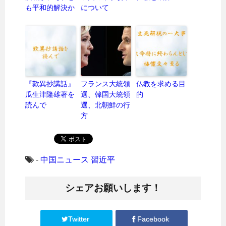
も平和的解決か
について
『歎異抄講話』
フランス大統領
仏教を求める目
瓜生津隆雄著を
選、韓国大統領
的
読んで
選、北朝鮮の行
方
-
中国ニュース
習近平
シェアお願いします！
Twitter
Facebook