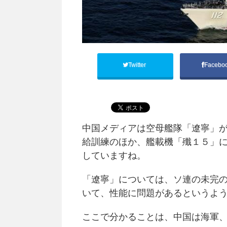
Twitter
Facebo
中国メディアは空母艦隊「遼寧」が
給訓練のほか、艦載機「殲１５」
していますね。
「遼寧」については、ソ連の未完
いて、性能に問題があるというよ
ここで分かることは、中国は海軍