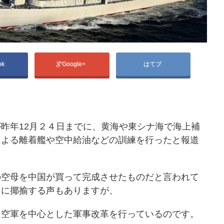
ok
Google+
はてブ
昨年12月２４日までに、黄海や東シナ海で海上補
による離着艦や空中給油などの訓練を行ったと報道
の空母を中国が買って完成させたものだと言われて
うに揶揄する声もありますが、
、空軍を中心とした軍事改革を行っているのです。