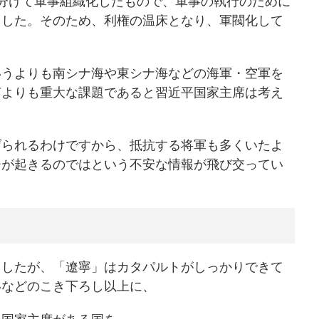
分けて軍事組織化したもので、軍事の執行のために
ました。そのため、利権の温床となり、軍閥化して
いうよりも南シナ海や東シナ海などの海軍・空軍を
何よりも重大な課題であると習近平国家主席は考え
げられるわけですから、抵抗する将軍も多くいたよ
ーが起きるのではという不安な情報が飛び交ってい
ましたが、「遼寧」はカタパルトがしっかりできて
いなどのこき下ろし以上に、