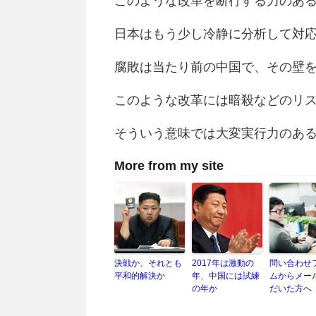
このような改革を断行する力のあ
日本はもう少し冷静に分析して対
腐敗は当たり前の中国で、その壁
このような改革には暗殺などのリ
そういう意味では大変実行力のあ
More from my site
決戦か、それとも
2017年は激動の
問い合わせ
平和的解決か
年、中国には試練
ムからメー
の年か
だいた方へ