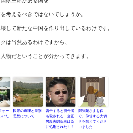
る国家主席がある国を
応を考えるべきではないでしょうか。
を壊して新たな中国を作り出しているわけです。
スクは当然あるわけですから、
る人物だということが分かってきます。
フォー
因果の道理と差別
密告すると密告者
阿弥陀さまを仰
ルいた
思想について
も殺される 金正
ぐ、仰信する大切
男殺害関係者は既
さを教えてくださ
に処刑された！？
いました