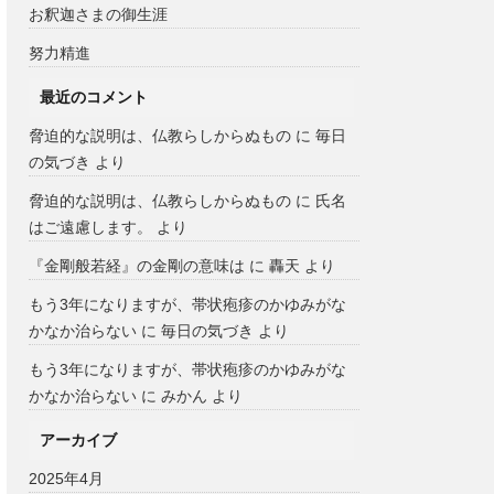
お釈迦さまの御生涯
努力精進
最近のコメント
脅迫的な説明は、仏教らしからぬもの
に
毎日
の気づき
より
脅迫的な説明は、仏教らしからぬもの
に
氏名
はご遠慮します。
より
『金剛般若経』の金剛の意味は
に
轟天
より
もう3年になりますが、帯状疱疹のかゆみがな
かなか治らない
に
毎日の気づき
より
もう3年になりますが、帯状疱疹のかゆみがな
かなか治らない
に
みかん
より
アーカイブ
2025年4月