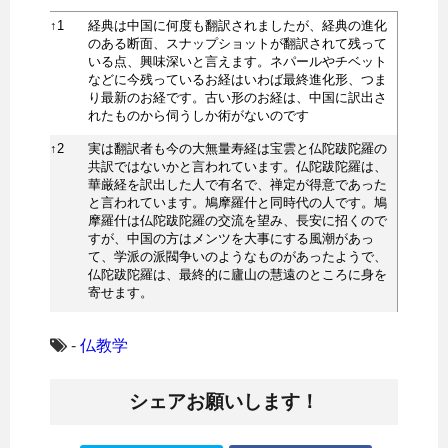
↑
1
経典は中国に何度も翻訳されましたが、経典の進化
のある断面、スナップショットが翻訳されて残って
いる点、興味深いと言えます。ネパールやチベット
などに今残っているお経はいわば最終進化形、つま
り最新のお経です。古い形のお経は、中国に訳出さ
れたものから伺うしか術がないのです
↑
2
実は翻訳者も今の大無量寿経は宝雲と仏陀跋陀羅の
共訳ではないかと言われています。仏陀跋陀羅は、
華厳経を訳出した人で有名で、禅定が得意であった
と言われています。鳩摩羅什と同時代の人です。鳩
摩羅什は仏陀跋陀羅の交流を望み、長安に招くので
すが、中国の方はメンツを大事にする風潮があっ
て、学派の派閥争いのようなものがあったようで、
仏陀跋陀羅は、最終的に廬山の慧遠のところに身を
寄せます。
-
仏教学
シェアお願いします！