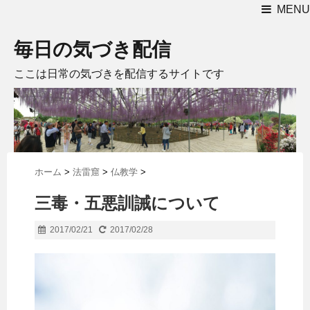
MENU
毎日の気づき配信
ここは日常の気づきを配信するサイトです
ホーム
>
法雷窟
>
仏教学
>
三毒・五悪訓誡について
2017/02/21
2017/02/28