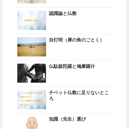
認識論と仏教
自灯明（犀の角のごとく）
仏駄跋陀羅と鳩摩羅什
チベット仏教に足りないとこ
ろ
知識（先生）選び