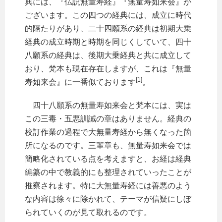
典には、『仏説無量寿経』『無量寿如来会』が
ございます。この四つの経典には、成立に時代
的隔たりがあり、二十四願系の経典は初期大乗
経典の成立時期と時期を同じくしていて、四十
八願系の経典は、後期大乗経典と共に成立して
おり、梵本も現在存在しますが、これは『無量
[1]
寿如来会』に一番似ております
。
四十八願系の無量寿如来会と梵本には、実は
この三毒・五悪訓誡の章はありません。経典の
校訂作業の過程で大無量寿経から無くなった箇
所になるのです。三輩章も、無量寿如来会では
簡略化されている点を考えますと、お経は経典
編纂の中で教義的にも整理されていったことが
推察されます。特に大無量寿経には善悪のよう
な内容は徐々に除かれて、テーマが信疑にしぼ
られていくのが見て取れるのです。