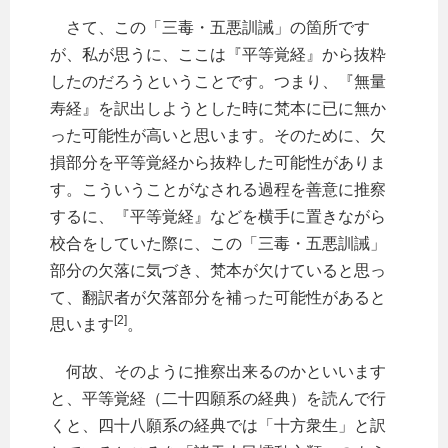
さて、この「三毒・五悪訓誡」の箇所です
が、私が思うに、ここは『平等覚経』から抜粋
したのだろうということです。つまり、『無量
寿経』を訳出しようとした時に梵本に已に無か
った可能性が高いと思います。そのために、欠
損部分を平等覚経から抜粋した可能性がありま
す。こういうことがなされる過程を善意に推察
するに、『平等覚経』などを横手に置きながら
校合をしていた際に、この「三毒・五悪訓誡」
部分の欠落に気づき、梵本が欠けていると思っ
て、翻訳者が欠落部分を補った可能性があると
[2]
思います
。
何故、そのように推察出来るのかといいます
と、平等覚経（二十四願系の経典）を読んで行
くと、四十八願系の経典では「十方衆生」と訳