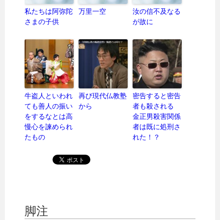
私たちは阿弥陀
万里一空
汝の信不及なる
さまの子供
が故に
牛盗人といわれ
再び現代仏教塾
密告すると密告
ても善人の振い
から
者も殺される
をするなとは高
金正男殺害関係
慢心を諫められ
者は既に処刑さ
たもの
れた！？
脚注