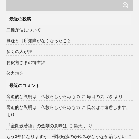
最近の投稿
二種深信について
無疑とは所知障がなくなったこと
多くの人が狸
お釈迦さまの御生涯
努力精進
最近のコメント
脅迫的な説明は、仏教らしからぬもの
に
毎日の気づき
より
脅迫的な説明は、仏教らしからぬもの
に
氏名はご遠慮します。
より
『金剛般若経』の金剛の意味は
に
轟天
より
もう3年になりますが、帯状疱疹のかゆみがなかなか治らない
に