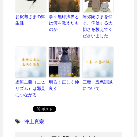
お釈迦さまの御
事々無碍法界と
阿弥陀さまを仰
生涯
は何を教えたも
ぐ、仰信する大
のか
切さを教えてく
ださいました
虚無主義（ニヒ
明るく正しく仲
三毒・五悪訓誡
リズム）は邪見
良く
について
につながる
-
浄土真宗