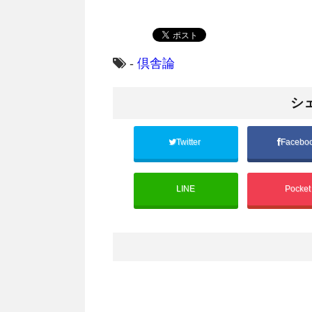
-
倶舎論
シ
Twitter
Facebo
LINE
Pocke