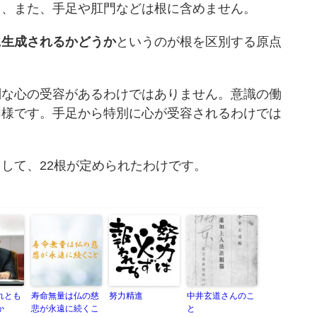
、また、手足や肛門などは根に含めません。
に生成されるかどうか
というのが根を区別する原点
な心の受容があるわけではありません。意識の働
同様です。手足から特別に心が受容されるわけでは
して、22根が定められたわけです。
れとも
寿命無量は仏の慈
努力精進
中井玄道さんのこ
か
悲が永遠に続くこ
と