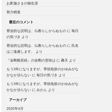
お釈迦さまの御生涯
努力精進
最近のコメント
脅迫的な説明は、仏教らしからぬもの
に
毎日
の気づき
より
脅迫的な説明は、仏教らしからぬもの
に
氏名
はご遠慮します。
より
『金剛般若経』の金剛の意味は
に
轟天
より
もう3年になりますが、帯状疱疹のかゆみがな
かなか治らない
に
毎日の気づき
より
もう3年になりますが、帯状疱疹のかゆみがな
かなか治らない
に
みかん
より
アーカイブ
2025年4月