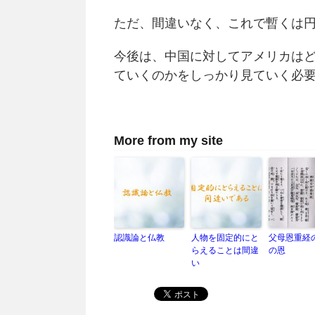
ただ、間違いなく、これで暫くは
今後は、中国に対してアメリカはど
ていくのかをしっかり見ていく必
More from my site
認識論と仏教
人物を固定的にと
父母恩重経
らえることは間違
の恩
い