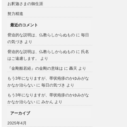
お釈迦さまの御生涯
努力精進
最近のコメント
脅迫的な説明は、仏教らしからぬもの
に
毎日
の気づき
より
脅迫的な説明は、仏教らしからぬもの
に
氏名
はご遠慮します。
より
『金剛般若経』の金剛の意味は
に
轟天
より
もう3年になりますが、帯状疱疹のかゆみがな
かなか治らない
に
毎日の気づき
より
もう3年になりますが、帯状疱疹のかゆみがな
かなか治らない
に
みかん
より
アーカイブ
2025年4月