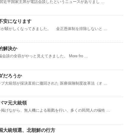
と習近平国家主席が電話会談したというニュースがありまし …
不安になります
が騒がしくなってきました。 金正恩体制を排除しないと …
的解決か
談の全容がやっと見えてきました。 More fro …
ダだろうか
プ大統領が採決直前に撤回された 医療保険制度改革法（オ …
バマ元大統領
を掲げながら、無人機による殺戮を行い、多くの民間人の犠牲 …
国大統領選、北朝鮮の行方