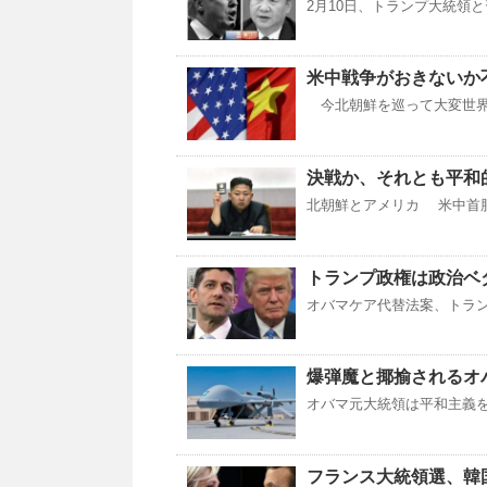
2月10日、トランプ大統領
米中戦争がおきないか
今北朝鮮を巡って大変世界
決戦か、それとも平和
北朝鮮とアメリカ 米中首脳会
トランプ政権は政治ベ
オバマケア代替法案、トラン
爆弾魔と揶揄されるオ
オバマ元大統領は平和主義
フランス大統領選、韓