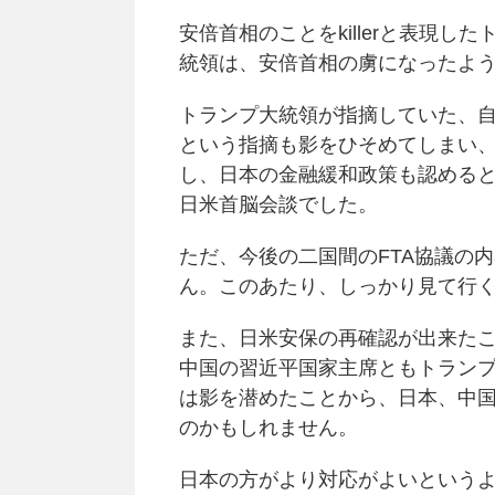
安倍首相のことをkillerと表現
統領は、安倍首相の虜になったよ
トランプ大統領が指摘していた、
という指摘も影をひそめてしまい
し、日本の金融緩和政策も認める
日米首脳会談でした。
ただ、今後の二国間のFTA協議の
ん。このあたり、しっかり見て行
また、日米安保の再確認が出来た
中国の習近平国家主席ともトラン
は影を潜めたことから、日本、中
のかもしれません。
日本の方がより対応がよいという