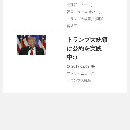
北朝鮮ニュース
,
韓国ニュース
オバマ
,
トランプ大統領
,
北朝鮮
,
習近平
トランプ大統領
は公約を実践
中:）
2017/02/09
アメリカニュース
トランプ大統領